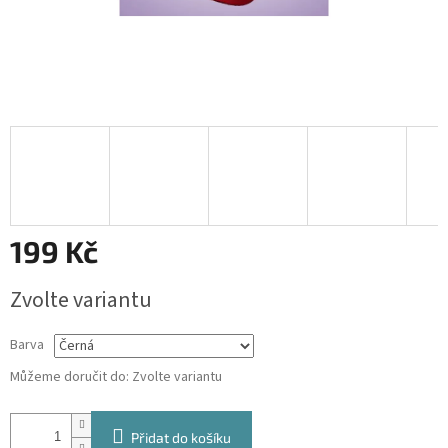
199 Kč
Měrná
Zvolte variantu
cena:
Barva
Můžeme doručit do:
Zvolte variantu
Přidat do košíku