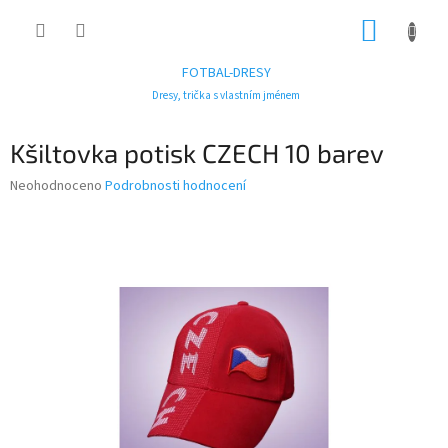
Přejít
NÁKUP
na
obsah
KOŠÍK
FOTBAL-DRESY
Dresy, trička s vlastním jménem
Kšiltovka potisk CZECH 10 barev
Průměrné
Neohodnoceno
Podrobnosti hodnocení
hodnocení
produktu
je
0,0
z
5
hvězdiček.