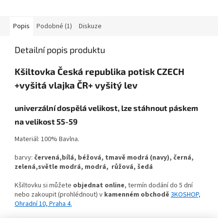
Popis
Podobné (1)
Diskuze
Detailní popis produktu
Kšiltovka Česká republika potisk CZECH
+vyšitá vlajka ČR+ vyšitý lev
univerzální dospělá velikost, lze stáhnout páskem
na velikost 55-59
Materiál: 100% Bavlna.
barvy:
červená,
bílá, béžová, tmavě modrá (navy), černá,
zelená,světle modrá, modrá, růžová, šedá
Kšiltovku si můžete
objednat online
, termín dodání do 5 dní
nebo zakoupit (prohlédnout) v
kamenném obchodě
3KOSHOP,
Ohradní 10, Praha 4
.