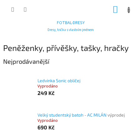
Přejít
NÁKUP
na
obsah
KOŠÍK
FOTBAL-DRESY
Dresy, trička s vlastním jménem
Peněženky, přívěšky, tašky, hračky
Nejprodávanější
Ledvinka Sonic obličej
Vyprodáno
249 Kč
Velký studentský batoh - AC MILÁN
výprodej
Vyprodáno
690 Kč