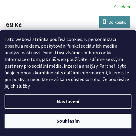
Skladem
Do košíku
69 Kč
Šála MS v hokeji 2005 Vídeň- zlato
Tato webová stránka používá cookies.
K personalizaci
obsahu a reklam, poskytování funkcí sociálních médií a
analýze naší návštěvnosti využíváme soubory cookie.
Informace o tom, jak náš web používáte, sdílíme se svými
partnery pro sociální média, inzerci a analýzy. Partneři tyto
údaje mohou zkombinovat s dalšími informacemi, které jste
jim poskytli nebo které získali v důsledku toho, že používáte
jejich služby.
Nastavení
Souhlasím
Kamenný obchod Ohradní 10 Praha 4 je otevřen PO-PA,10-18 hod