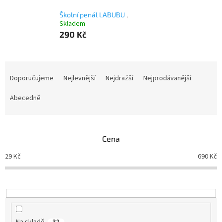
Školní penál LABUBU
,
Skladem
290 Kč
Ř
a
Doporučujeme
Nejlevnější
Nejdražší
Nejprodávanější
z
e
Abecedně
n
í
p
Cena
r
o
29
Kč
690
Kč
d
u
k
t
ů
Na skladě
32