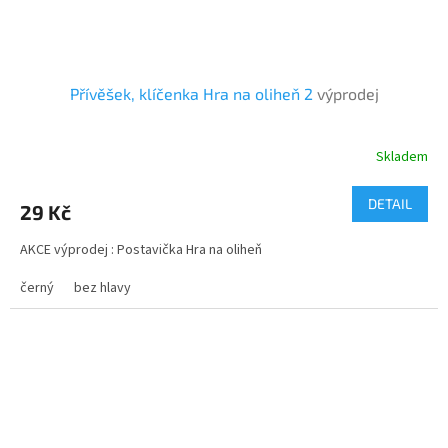
Přívěšek, klíčenka Hra na oliheň 2
výprodej
Skladem
DETAIL
29 Kč
AKCE výprodej : Postavička Hra na oliheň
černý
bez hlavy