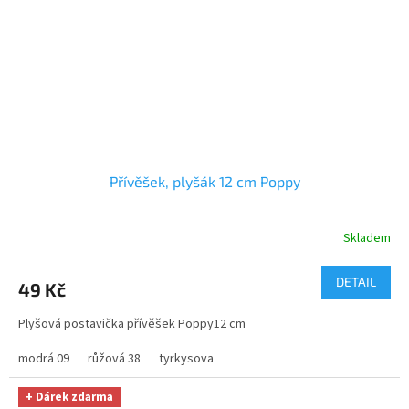
Přívěšek, plyšák 12 cm Poppy
Skladem
DETAIL
49 Kč
Plyšová postavička přívěšek Poppy12 cm
modrá 09
růžová 38
tyrkysova
+ Dárek zdarma