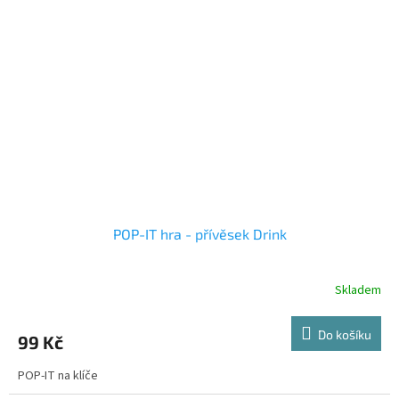
POP-IT hra - přívěsek Drink
Skladem
Do košíku
99 Kč
POP-IT na klíče