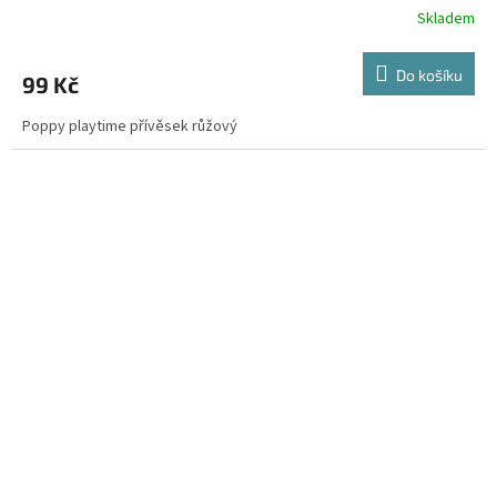
Skladem
Do košíku
99 Kč
Poppy playtime přívěsek růžový