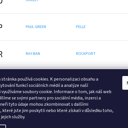
P
PAUL GREEN
PELLE
R
RAY-BAN
ROCKPORT
S
 stránka používá cookies.
K personalizaci obsahu a
SEIKO
STORM
ytování funkcí sociálních médií a analýze naší
 využíváme soubory cookie. Informace o tom, jak náš web
ílíme se svými partnery pro sociální média, inzerci a
tneři tyto údaje mohou zkombinovat s dalšími
Zboží.cz
Heureka.cz
Námořnická trička
Levné ubytování Praha
 které jste jim poskytli nebo které získali v důsledku toho,
jejich služby.