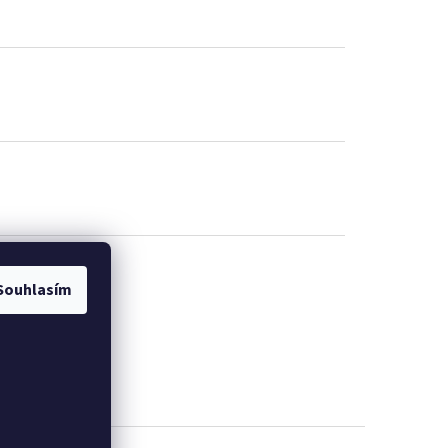
SUUNTO
Souhlasím