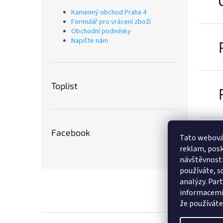
Kamenný obchod Praha 4
Formulář pro vrácení zboží
Obchodní podmínky
Napište nám
Toplist
Facebook
Tato webová
reklam, posk
návštěvnosti
používáte, sd
Z
analýzy. Par
á
informacemi,
p
že používáte 
a
t