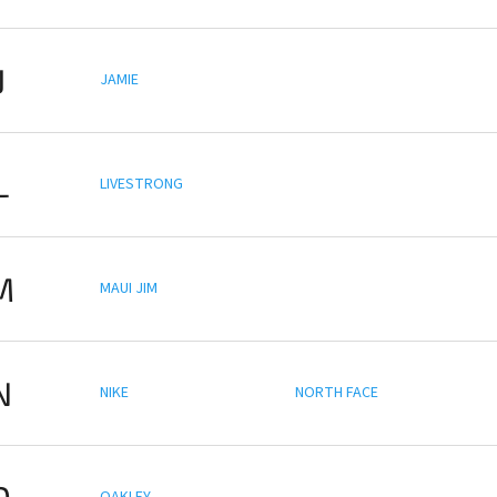
J
JAMIE
L
LIVESTRONG
M
MAUI JIM
N
NIKE
NORTH FACE
O
OAKLEY