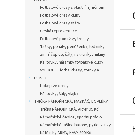
n
e
Fotbalové dresy s vlastním jménem
l
Fotbalové dresy kluby
Fotbalové dresy státy
Česká reprezentace
Fotbalové ponožky, trenky
Tašky, penály, peněženky, ledvinky
Zimní čepice, šály, nákrčníky, mikiny
Kšiltovky, náramky fotbalové kluby
VÝPRODEJ fotbal dresy, trenky aj.
HOKEJ
Hokejove dresy
Kšiltovky, šály, vlajky
TRIČKA NÁMOŘNICKÁ, MASKÁČ, DOPLŇKY
Trička NÁMOŘNICKÁ, ARMY 99 Kč
Námořnické čepice, spodní prádlo
Námořnické tašky, batohy, pytle, vlajky
Nátělníky ARMY, NAVY 200 Kč