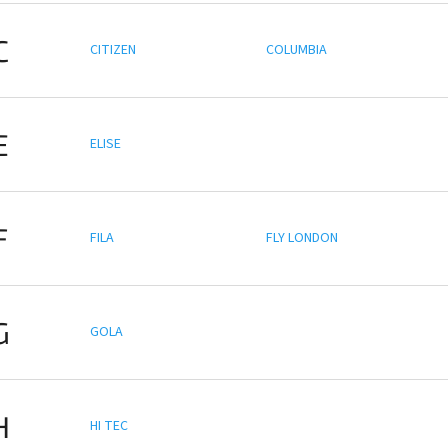
C
CITIZEN
COLUMBIA
E
ELISE
F
FILA
FLY LONDON
G
GOLA
H
HI TEC