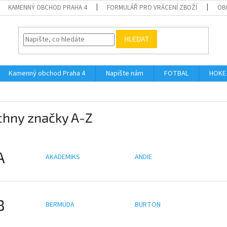
KAMENNÝ OBCHOD PRAHA 4
FORMULÁŘ PRO VRÁCENÍ ZBOŽÍ
OB
HLEDAT
Kamenný obchod Praha 4
Napište nám
FOTBAL
HOKE
chny značky A-Z
A
AKADEMIKS
ANDIE
B
BERMUDA
BURTON