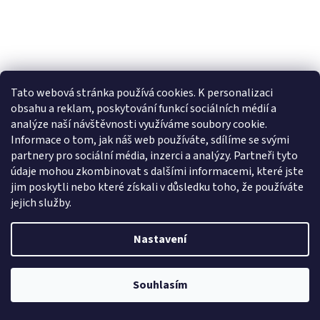
Tato webová stránka používá cookies.
K personalizaci
obsahu a reklam, poskytování funkcí sociálních médií a
analýze naší návštěvnosti využíváme soubory cookie.
Fotbalový dres ČR 10 Schick
Informace o tom, jak náš web používáte, sdílíme se svými
partnery pro sociální média, inzerci a analýzy. Partneři tyto
údaje mohou zkombinovat s dalšími informacemi, které jste
Skladem
jim poskytli nebo které získali v důsledku toho, že používáte
jejich služby.
DETAIL
349 Kč
Nastavení
Fotbalový reprezentační dres ČR 10 Schick
Souhlasím
Kamenný obchod Ohradní 10 Praha 4 je otevřen PO-PA,10-18 hod