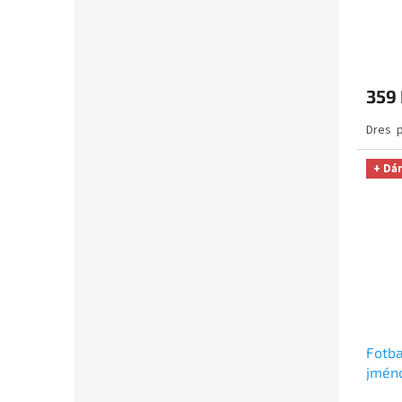
359
Dres p
+ Dá
Fotba
jmén