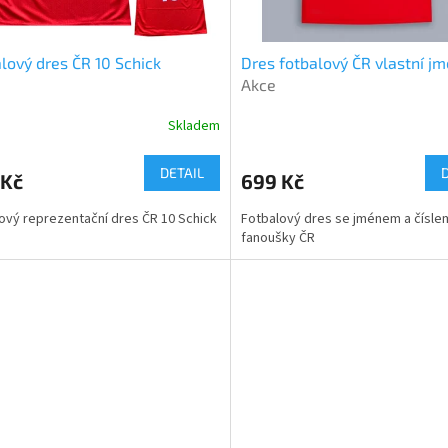
lový dres ČR 10 Schick
Dres fotbalový ČR vlastní j
Akce
Skladem
DETAIL
 Kč
699 Kč
ový reprezentační dres ČR 10 Schick
Fotbalový dres se jménem a čísle
fanoušky ČR