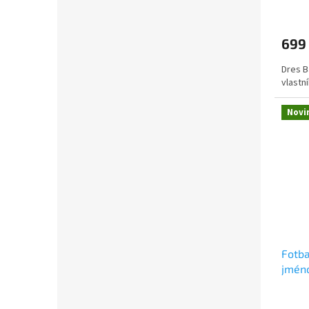
699
Dres B
vlastn
Novi
Fotba
jmén