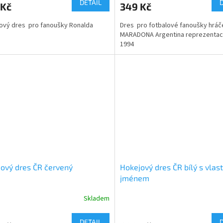
DETAIL
 Kč
349 Kč
ový dres pro fanoušky Ronalda
Dres pro fotbalové fanoušky hrá
MARADONA Argentina reprezentac
1994
ový dres ČR červený
Hokejový dres ČR bílý s vlas
jménem
Skladem
DETAIL