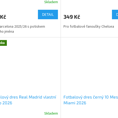
Skladem
DETAIL
 Kč
349 Kč
arcelona 2025/26 s potiskem
Pro fotbalové fanoušky Chelsea
ího jména
nka
lový dres Real Madrid vlastní
Fotbalový dres černý 10 Mes
o 2026
Miami 2026
Skladem