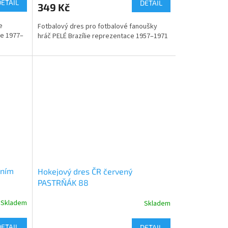
DETAIL
DETAIL
349 Kč
če
Fotbalový dres pro fotbalové fanoušky
e 1977–
hráč PELÉ Brazílie reprezentace 1957–1971
tním
Hokejový dres ČR červený
PASTRŇÁK 88
Skladem
Skladem
DETAIL
DETAIL