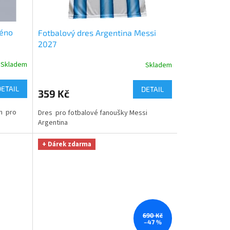
méno
Fotbalový dres Argentina Messi
2027
Skladem
Skladem
DETAIL
DETAIL
359 Kč
m pro
Dres pro fotbalové fanoušky Messi
Argentina
+ Dárek zdarma
690 Kč
–47 %