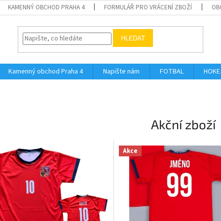
KAMENNÝ OBCHOD PRAHA 4
FORMULÁŘ PRO VRÁCENÍ ZBOŽÍ
OB
HLEDAT
Kamenný obchod Praha 4
Napište nám
FOTBAL
HOKE
Akční zboží
Akce