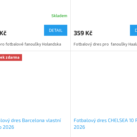
Skladem
DETAIL
 Kč
359 Kč
ro fotbalové fanoušky Holandska
Fotbalový dres pro fanoušky Haal
rek zdarma
lový dres Barcelona vlastní
Fotbalový dres CHELSEA 10
o 2026
2026