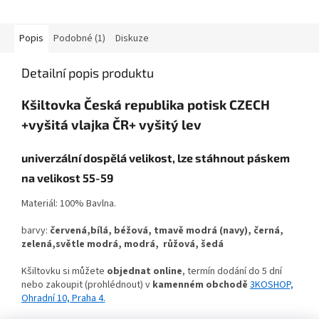
Popis
Podobné (1)
Diskuze
Detailní popis produktu
Kšiltovka Česká republika potisk CZECH
+vyšitá vlajka ČR+ vyšitý lev
univerzální dospělá velikost, lze stáhnout páskem
na velikost 55-59
Materiál: 100% Bavlna.
barvy:
červená,
bílá, béžová, tmavě modrá (navy), černá,
zelená,světle modrá, modrá, růžová, šedá
Kšiltovku si můžete
objednat online
, termín dodání do 5 dní
nebo zakoupit (prohlédnout) v
kamenném obchodě
3KOSHOP,
Ohradní 10, Praha 4
.