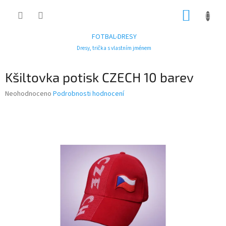
Přejít
NÁKUP
na
obsah
KOŠÍK
FOTBAL-DRESY
Dresy, trička s vlastním jménem
Kšiltovka potisk CZECH 10 barev
Průměrné
Neohodnoceno
Podrobnosti hodnocení
hodnocení
produktu
je
0,0
z
5
hvězdiček.