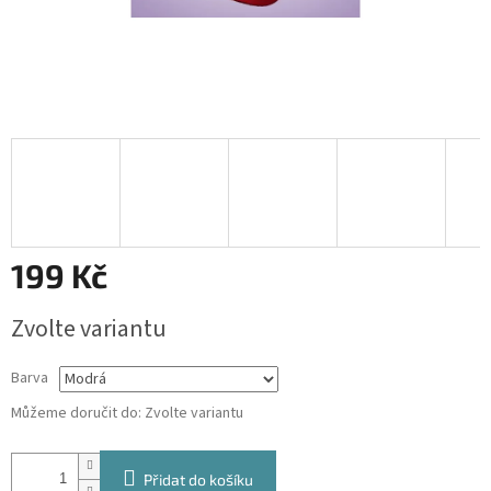
199 Kč
Měrná
Zvolte variantu
cena:
Barva
Můžeme doručit do:
Zvolte variantu
Přidat do košíku