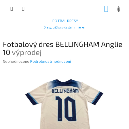
Přejít
NÁKUP
na
obsah
KOŠÍK
FOTBAL-DRESY
Dresy, trička s vlastním jménem
Fotbalový dres BELLINGHAM Anglie
10
výprodej
Průměrné
Neohodnoceno
Podrobnosti hodnocení
hodnocení
produktu
je
0,0
z
5
hvězdiček.