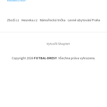
Z
á
Zboží.cz
Heureka.cz
Námořnická trička
Levné ubytování Praha
p
a
t
í
Vytvořil Shoptet
Copyright 2026
FOTBAL-DRESY
. Všechna práva vyhrazena.