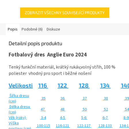
ZOBRAZIT VŠECHNY SOUVISEJÍCÍ PRODUKTY
Popis
Podobné (6)
Diskuze
Detailní popis produktu
Fotbalový dres Anglie Euro 2024
Tenký funkční materiál, krátký rukáv,volný střih, 100 %
poliester vhodný pro sport i běžné nošení
Velikosti
116
122
128
134
14
Šířka dresu
35
36
37
38
39
(cm)
Délka dresu
47
48
50
52
54
(cm)
Věk (roky)
3-4
4-5
5-6
6-7
8-
Výška
100-115
116-121
122-127
128-133
134-
postavy (cm)