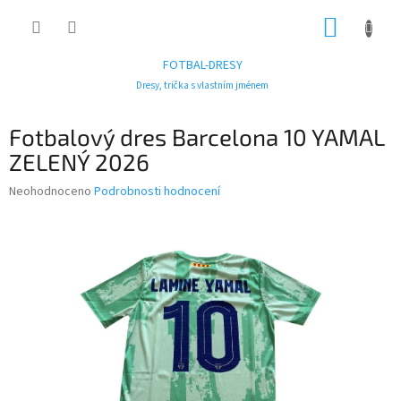
Přejít
NÁKUP
na
obsah
KOŠÍK
FOTBAL-DRESY
Dresy, trička s vlastním jménem
Fotbalový dres Barcelona 10 YAMAL
ZELENÝ 2026
Průměrné
Neohodnoceno
Podrobnosti hodnocení
hodnocení
produktu
je
0,0
z
5
hvězdiček.