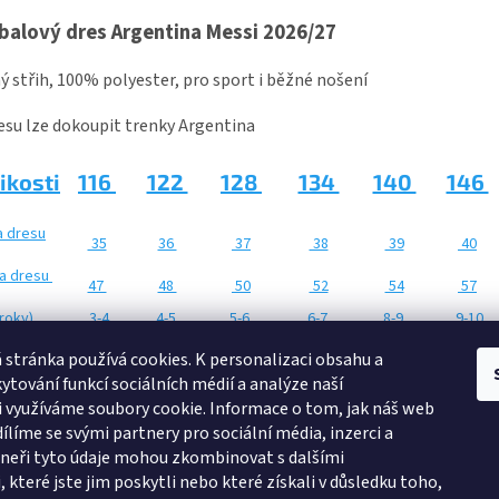
balový dres Argentina Messi 2026/27
ý střih, 100% polyester, pro sport i běžné nošení
esu lze dokoupit trenky Argentina
ikosti
116
122
128
134
140
146
a dresu
35
36
37
38
39
40
a dresu
47
48
50
52
54
57
(roky)
3-4
4-5
5-6
6-7
8-9
9-10
a
100-115
116-121
122-127
128-133
134-139
140-145
 stránka používá cookies.
K personalizaci obsahu a
avy (cm)
ytování funkcí sociálních médií a analýze naší
 využíváme soubory cookie. Informace o tom, jak náš web
ílíme se svými partnery pro sociální média, inzerci a
tneři tyto údaje mohou zkombinovat s dalšími
Zboží.cz
Heureka.cz
Námořnická trička
Levné ubytování Praha
 které jste jim poskytli nebo které získali v důsledku toho,