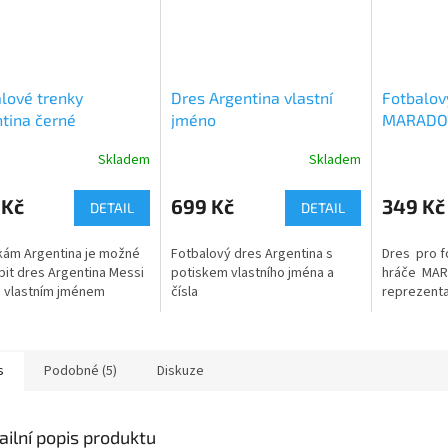
lové trenky
Dres Argentina vlastní
Fotbalov
tina černé
jméno
MARADO
Skladem
Skladem
 Kč
699 Kč
349 Kč
DETAIL
DETAIL
kám Argentina je možné
Fotbalový dres Argentina s
Dres pro f
it dres Argentina Messi
potiskem vlastního jména a
hráče MAR
 vlastním jménem
čísla
reprezent
s
Podobné (5)
Diskuze
ailní popis produktu