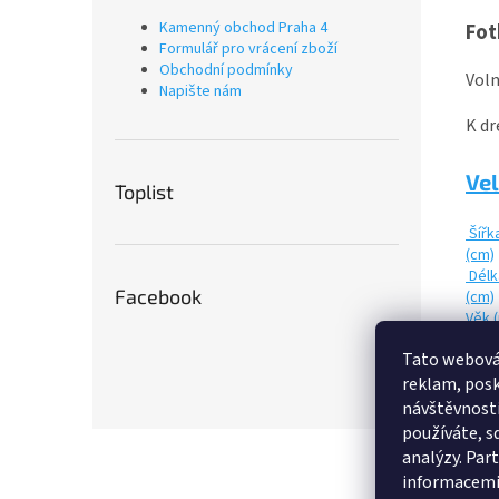
Kamenný obchod Praha 4
Fot
Formulář pro vrácení zboží
Obchodní podmínky
V
oln
Napište nám
K dr
Vel
Toplist
Šířk
(cm)
Délk
Facebook
(cm)
Věk 
Výšk
Tato webová
post
reklam, posk
návštěvnosti
používáte, sd
Z
analýzy. Par
á
informacemi,
p