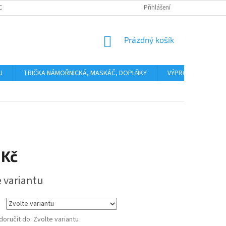
CHODNÍ PODMÍNKY
NAPIŠTE NÁM
Přihlášení
NÁKUPNÍ
Prázdný košík
KOŠÍK
J
TRIČKA NÁMOŘNICKÁ, MASKÁČ, DOPLŇKY
VÝPRODEJ
Č
 Kč
e variantu
oručit do:
Zvolte variantu