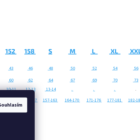
152
158
S
M
L
XL
XX
43
46
48
50
52
54
56
60
62
64
67
69
70
73
10-11
12-13
13-14
.
.
.
.
146-151
152-157
157-163
164-170
171-176
177-181
182-1
Souhlasím