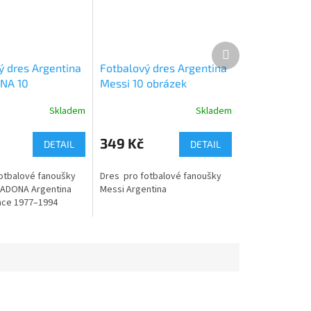
Další
produkt
ý dres Argentina
Fotbalový dres Argentina
NA 10
Messi 10 obrázek
Skladem
Skladem
349 Kč
DETAIL
DETAIL
otbalové fanoušky
Dres pro fotbalové fanoušky
ADONA Argentina
Messi Argentina
ace 1977–1994