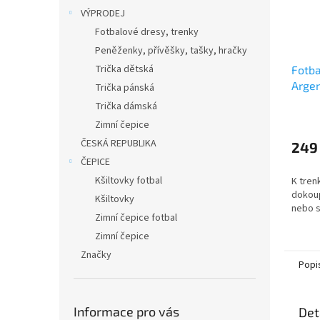
VÝPRODEJ
Fotbalové dresy, trenky
Peněženky, přívěšky, tašky, hračky
Trička dětská
Fotba
Argen
Trička pánská
Trička dámská
Zimní čepice
ČESKÁ REPUBLIKA
249
ČEPICE
Kšiltovky fotbal
K tren
dokoup
Kšiltovky
nebo s
Zimní čepice fotbal
Zimní čepice
Značky
Popi
Informace pro vás
Det