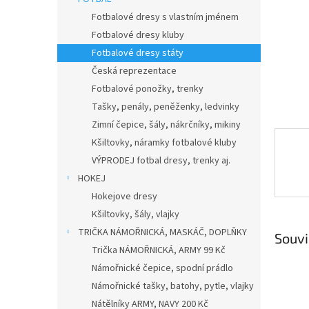
n
e
Fotbalové dresy s vlastním jménem
l
Fotbalové dresy kluby
Fotbalové dresy státy
Česká reprezentace
Fotbalové ponožky, trenky
Tašky, penály, peněženky, ledvinky
Zimní čepice, šály, nákrčníky, mikiny
Kšiltovky, náramky fotbalové kluby
VÝPRODEJ fotbal dresy, trenky aj.
HOKEJ
Hokejove dresy
Kšiltovky, šály, vlajky
TRIČKA NÁMOŘNICKÁ, MASKÁČ, DOPLŇKY
Souvi
Trička NÁMOŘNICKÁ, ARMY 99 Kč
Námořnické čepice, spodní prádlo
Námořnické tašky, batohy, pytle, vlajky
Nátělníky ARMY, NAVY 200 Kč