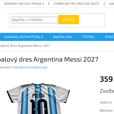
KAMENNÝ OBCHOD PRAHA 4
FORMULÁŘ PRO VRÁCENÍ ZBOŽÍ
OB
HLEDAT
Kamenný obchod Praha 4
Napište nám
FOTBAL
HOKE
balový dres Argentina Messi 2027
alový dres Argentina Messi 2027
né
noceno
Podrobnosti hodnocení
ní
359
u
Měrná
Zvolt
cena:
ek.
Velikost
Můžeme d