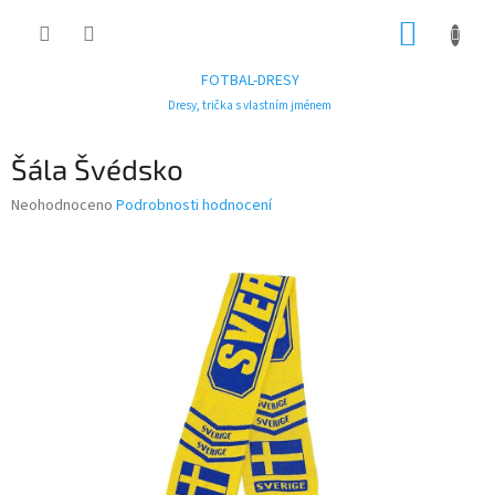
Přejít
NÁKUP
na
obsah
KOŠÍK
FOTBAL-DRESY
Dresy, trička s vlastním jménem
Šála Švédsko
Průměrné
Neohodnoceno
Podrobnosti hodnocení
hodnocení
produktu
je
0,0
z
5
hvězdiček.