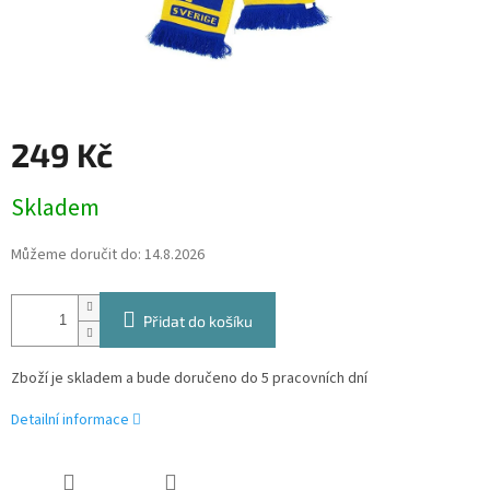
249 Kč
Měrná
Skladem
cena:
Můžeme doručit do:
14.8.2026
Přidat do košíku
Zboží je skladem a bude doručeno do 5 pracovních dní
Detailní informace