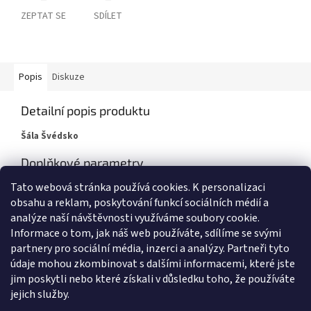
ZEPTAT SE
SDÍLET
Popis
Diskuze
Detailní popis produktu
Šála Švédsko
Doplňkové parametry
Tato webová stránka používá cookies.
K personalizaci
Kategorie
:
HOKEJ
obsahu a reklam, poskytování funkcí sociálních médií a
Hmotnost
:
0.3 kg
analýze naší návštěvnosti využíváme soubory cookie.
Informace o tom, jak náš web používáte, sdílíme se svými
Z
partnery pro sociální média, inzerci a analýzy. Partneři tyto
á
údaje mohou zkombinovat s dalšími informacemi, které jste
Zboží.cz
Heureka.cz
Námořnická trička
Levné ubytování Praha
p
jim poskytli nebo které získali v důsledku toho, že používáte
a
jejich služby.
t