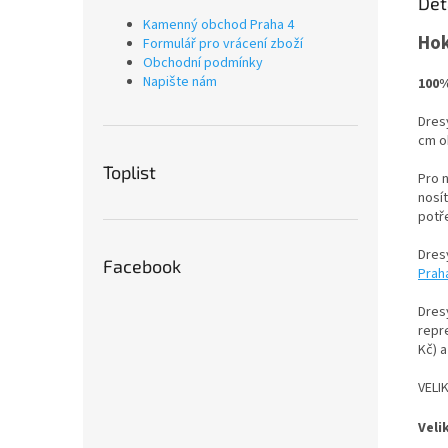
Det
Kamenný obchod Praha 4
Hok
Formulář pro vrácení zboží
Obchodní podmínky
Napište nám
100%
Dres
cm ob
Toplist
Pro n
nosít
potře
Dres
Facebook
Prah
Dre
repr
Kč) 
VELI
Veli