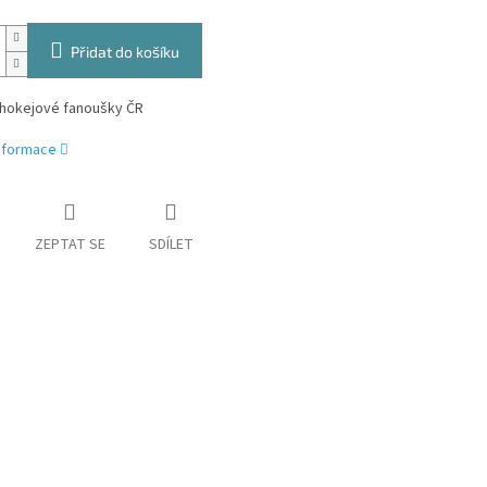
Přidat do košíku
 hokejové fanoušky ČR
informace
ZEPTAT SE
SDÍLET