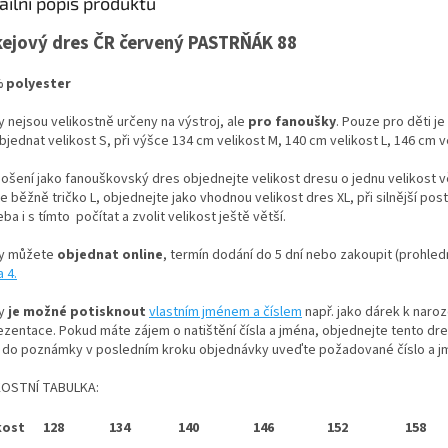
ailní popis produktu
ejový dres ČR červený PASTRŇÁK 88
 polyester
y nejsou velikostně určeny na výstroj, ale
pro fanoušky
. Pouze pro děti je
jednat velikost S, při výšce 134 cm velikost M, 140 cm velikost L, 146 cm ve
ošení jako fanouškovský dres objednejte velikost dresu o jednu velikost vět
e běžně tričko L, objednejte jako vhodnou velikost dres XL, při silnější pos
ba i s tímto počítat a zvolit velikost ještě větší.
y můžete
objednat online
, termín dodání do 5 dní nebo zakoupit (prohled
a 4
.
sy
je možné potisknout
vlastním jménem a číslem
např. jako dárek k naro
ezentace. Pokud máte zájem o natištění čísla a jména, objednejte tento dres
a do poznámky v posledním kroku objednávky uveďte požadované číslo a j
KOSTNÍ TABULKA:
kost
128
134
140
146
152
158