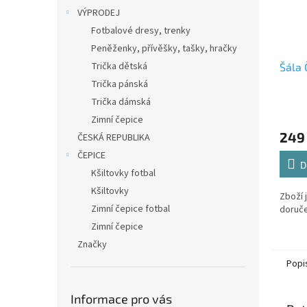
VÝPRODEJ
Fotbalové dresy, trenky
Peněženky, přívěšky, tašky, hračky
Trička dětská
Šála 
Trička pánská
Trička dámská
Zimní čepice
249
ČESKÁ REPUBLIKA
ČEPICE
D
Kšiltovky fotbal
Kšiltovky
Zboží 
Zimní čepice fotbal
doruče
Zimní čepice
Značky
Popi
Informace pro vás