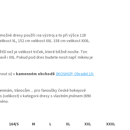
 možné dresy použít i na výstroj a to při výšce 128
likost XL, 152 cm velikost XXL. 158 cm velikost XXXL.
ší než je velikost triček, které běžně nosíte. Tzn:
tavě i XXL. Pokud pod dres budete nosit např. mikinu je
nout si) v
kamenném obchodě
3KOSHOP, Ohradní 10,
zeninám, Vánocům ... pro fanoušky české hokejové
 (velikost) v kategorii dresy s vlastním jménem (690
méno.
164/S
M
L
XL
XXL
XXXL