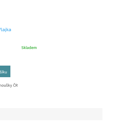
Vlajka
Skladem
šíku
anoušky ČR