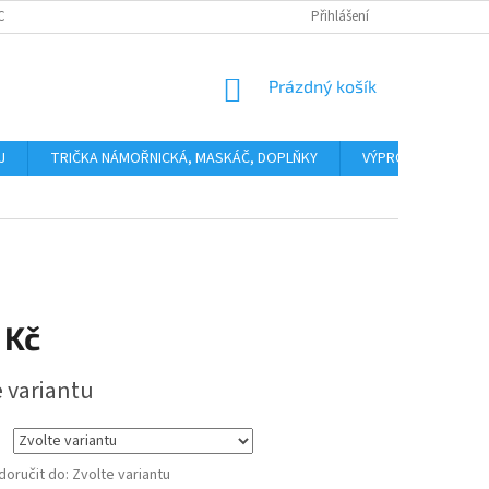
CHODNÍ PODMÍNKY
NAPIŠTE NÁM
Přihlášení
NÁKUPNÍ
Prázdný košík
KOŠÍK
J
TRIČKA NÁMOŘNICKÁ, MASKÁČ, DOPLŇKY
VÝPRODEJ
Č
 Kč
e variantu
oručit do:
Zvolte variantu