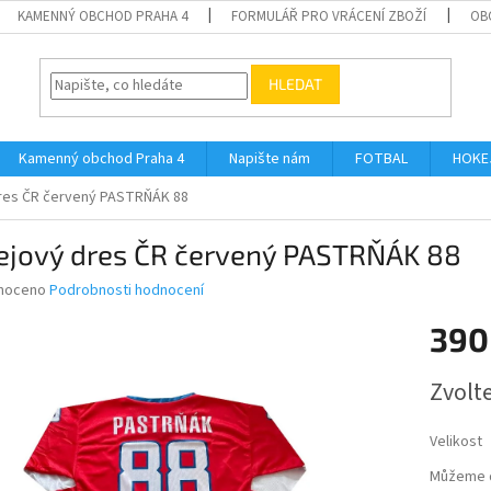
KAMENNÝ OBCHOD PRAHA 4
FORMULÁŘ PRO VRÁCENÍ ZBOŽÍ
OB
HLEDAT
Kamenný obchod Praha 4
Napište nám
FOTBAL
HOKE
res ČR červený PASTRŇÁK 88
ejový dres ČR červený PASTRŇÁK 88
né
noceno
Podrobnosti hodnocení
ní
390
u
Měrná
Zvolt
cena:
ek.
Velikost
Můžeme d