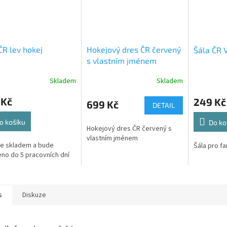
ČR lev hokej
Hokejový dres ČR červený
Šála ČR 
s vlastním jménem
Skladem
Skladem
 Kč
249 Kč
699 Kč
DETAIL
o košíku
Do ko
Hokejový dres ČR červený s
vlastním jménem
je skladem a bude
Šála pro f
no do 5 pracovních dní
s
Diskuze