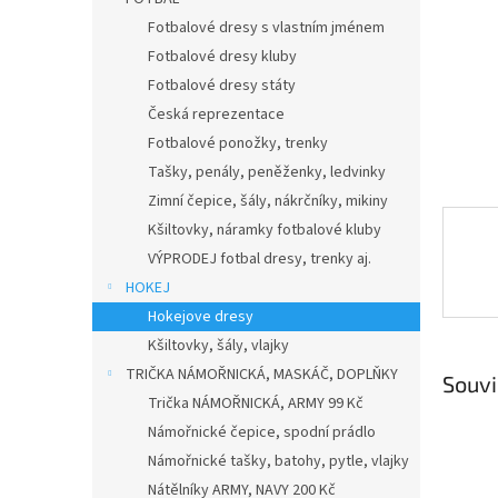
n
e
Fotbalové dresy s vlastním jménem
l
Fotbalové dresy kluby
Fotbalové dresy státy
Česká reprezentace
Fotbalové ponožky, trenky
Tašky, penály, peněženky, ledvinky
Zimní čepice, šály, nákrčníky, mikiny
Kšiltovky, náramky fotbalové kluby
VÝPRODEJ fotbal dresy, trenky aj.
HOKEJ
Hokejove dresy
Kšiltovky, šály, vlajky
TRIČKA NÁMOŘNICKÁ, MASKÁČ, DOPLŇKY
Souvi
Trička NÁMOŘNICKÁ, ARMY 99 Kč
Námořnické čepice, spodní prádlo
Námořnické tašky, batohy, pytle, vlajky
Nátělníky ARMY, NAVY 200 Kč