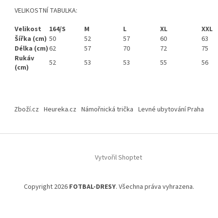
VELIKOSTNÍ TABULKA:
Velikost
164/S
M
L
XL
XXL
Šířka (cm)
50
52
57
60
63
Délka (cm)
62
57
70
72
75
Rukáv
52
53
53
55
56
(cm)
Z
á
Zboží.cz
Heureka.cz
Námořnická trička
Levné ubytování Praha
p
a
t
í
Vytvořil Shoptet
Copyright 2026
FOTBAL-DRESY
. Všechna práva vyhrazena.