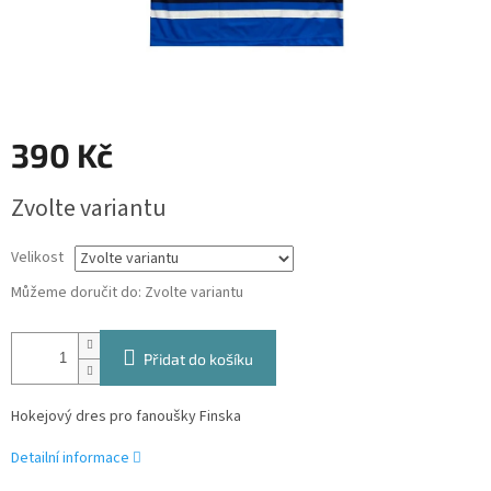
390 Kč
Měrná
Zvolte variantu
cena:
Velikost
Můžeme doručit do:
Zvolte variantu
Přidat do košíku
Hokejový dres pro fanoušky Finska
Detailní informace