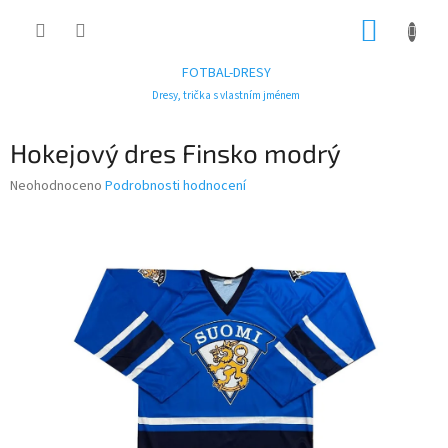
Přejít
NÁKUP
na
obsah
KOŠÍK
FOTBAL-DRESY
Dresy, trička s vlastním jménem
Hokejový dres Finsko modrý
Průměrné
Neohodnoceno
Podrobnosti hodnocení
hodnocení
produktu
je
0,0
z
5
hvězdiček.