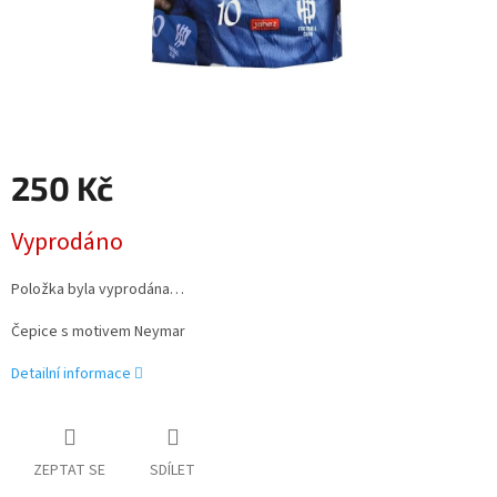
250 Kč
Měrná
Vyprodáno
cena:
Položka byla vyprodána…
Čepice s motivem Neymar
Detailní informace
ZEPTAT SE
SDÍLET