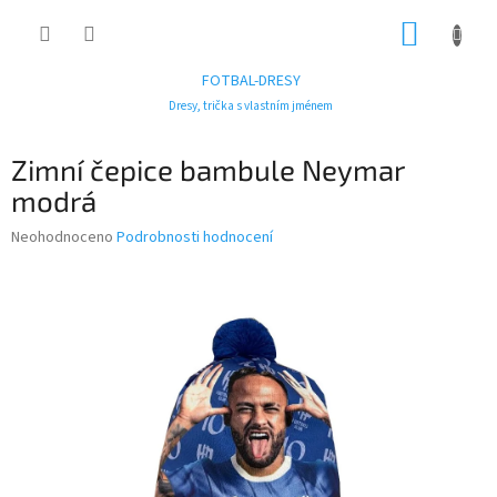
Přejít
NÁKUP
na
obsah
KOŠÍK
FOTBAL-DRESY
Dresy, trička s vlastním jménem
Zimní čepice bambule Neymar
modrá
Průměrné
Neohodnoceno
Podrobnosti hodnocení
hodnocení
produktu
je
0,0
z
5
hvězdiček.