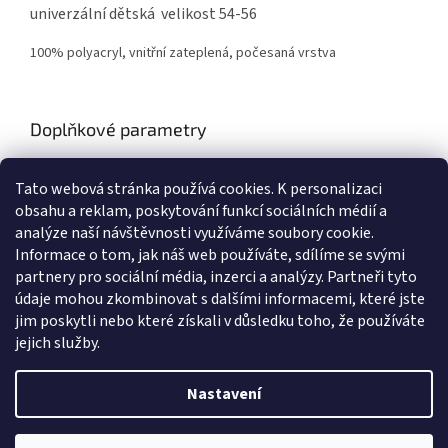
univerzální dětská velikost 54-56
100% polyacryl, vnitřní zateplená, počesaná vrstva
Doplňkové parametry
Kategorie
:
Zimní čepice, šály, nákrčníky, mikiny
Tato webová stránka používá cookies.
K personalizaci
Hmotnost
:
0.3 kg
obsahu a reklam, poskytování funkcí sociálních médií a
Položka byla vyprodána…
analýze naší návštěvnosti využíváme soubory cookie.
Informace o tom, jak náš web používáte, sdílíme se svými
Z
partnery pro sociální média, inzerci a analýzy. Partneři tyto
á
údaje mohou zkombinovat s dalšími informacemi, které jste
Zboží.cz
Heureka.cz
Námořnická trička
Levné ubytování Praha
p
jim poskytli nebo které získali v důsledku toho, že používáte
a
jejich služby.
t
í
Nastavení
Vytvořil Shoptet