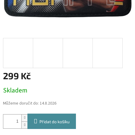
299 Kč
Měrná
Skladem
cena:
Můžeme doručit do:
14.8.2026
Přidat do košíku