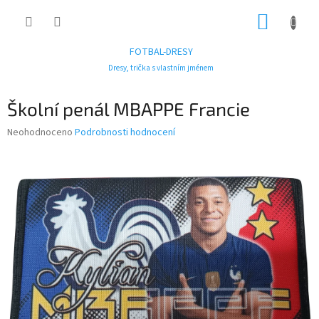
Přejít
NÁKUP
na
obsah
KOŠÍK
FOTBAL-DRESY
Dresy, trička s vlastním jménem
Školní penál MBAPPE Francie
Průměrné
Neohodnoceno
Podrobnosti hodnocení
hodnocení
produktu
je
0,0
z
5
hvězdiček.