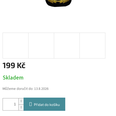
199 Kč
Měrná
Skladem
cena:
Můžeme doručit do:
13.8.2026
Přidat do košíku