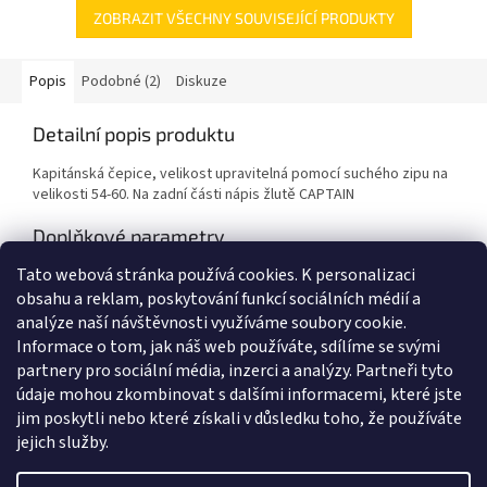
ZOBRAZIT VŠECHNY SOUVISEJÍCÍ PRODUKTY
Popis
Podobné (2)
Diskuze
Detailní popis produktu
Kapitánská čepice, velikost upravitelná pomocí suchého zipu na
velikosti 54-60. Na zadní části nápis žlutě CAPTAIN
Doplňkové parametry
Tato webová stránka používá cookies.
K personalizaci
Kategorie
:
Námořnické čepice, spodní prádlo
obsahu a reklam, poskytování funkcí sociálních médií a
Hmotnost
:
0.3 kg
analýze naší návštěvnosti využíváme soubory cookie.
Informace o tom, jak náš web používáte, sdílíme se svými
Z
partnery pro sociální média, inzerci a analýzy. Partneři tyto
á
údaje mohou zkombinovat s dalšími informacemi, které jste
Zboží.cz
Heureka.cz
Námořnická trička
Levné ubytování Praha
p
jim poskytli nebo které získali v důsledku toho, že používáte
a
jejich služby.
t
í