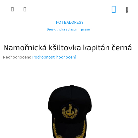
Přejít
NÁKUP
na
obsah
KOŠÍK
FOTBAL-DRESY
Dresy, trička s vlastním jménem
Namořnická kšiltovka kapitán černá
Průměrné
Neohodnoceno
Podrobnosti hodnocení
hodnocení
produktu
je
0,0
z
5
hvězdiček.