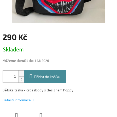
290 Kč
Měrná
Skladem
cena:
Můžeme doručit do:
14.8.2026
Přidat do košíku
Dětská taška - crossbody s designem Poppy
Detailní informace