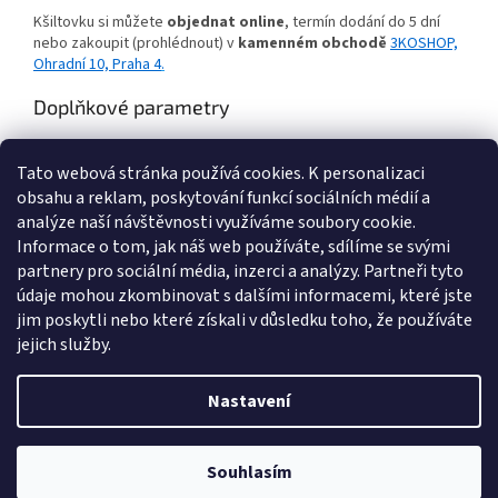
Kšiltovku si můžete
objednat online
, termín dodání do 5 dní
nebo zakoupit (prohlédnout) v
kamenném obchodě
3KOSHOP,
Ohradní 10, Praha 4
.
Doplňkové parametry
Kategorie
:
Peněženky, přívěšky, tašky, hračky
Tato webová stránka používá cookies.
K personalizaci
Hmotnost
:
0.3 kg
obsahu a reklam, poskytování funkcí sociálních médií a
Velikost
:
53-55
analýze naší návštěvnosti využíváme soubory cookie.
Informace o tom, jak náš web používáte, sdílíme se svými
Z
partnery pro sociální média, inzerci a analýzy. Partneři tyto
á
údaje mohou zkombinovat s dalšími informacemi, které jste
Zboží.cz
Heureka.cz
Námořnická trička
Levné ubytování Praha
p
jim poskytli nebo které získali v důsledku toho, že používáte
a
jejich služby.
t
í
Nastavení
Vytvořil Shoptet
Souhlasím
Copyright 2026
FOTBAL-DRESY
. Všechna práva vyhrazena.
Kamenný obchod Ohradní 10 Praha 4 je otevřen PO-PA,10-18 hod