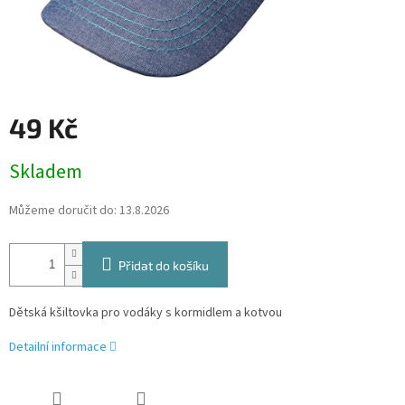
49 Kč
Měrná
Skladem
cena:
Můžeme doručit do:
13.8.2026
Přidat do košíku
Dětská kšiltovka pro vodáky s kormidlem a kotvou
Detailní informace