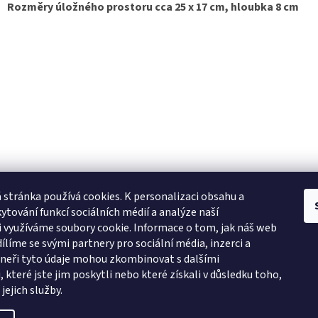
Rozměry úložného prostoru cca 25 x 17 cm, hloubka 8 cm
 stránka používá cookies.
K personalizaci obsahu a
ytování funkcí sociálních médií a analýze naší
 využíváme soubory cookie. Informace o tom, jak náš web
ílíme se svými partnery pro sociální média, inzerci a
tneři tyto údaje mohou zkombinovat s dalšími
Zboží.cz
Heureka.cz
Námořnická trička
Levné ubytování Praha
 které jste jim poskytli nebo které získali v důsledku toho,
jejich služby.