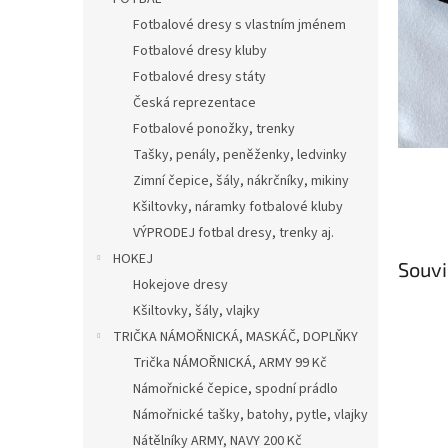
n
e
Fotbalové dresy s vlastním jménem
l
Fotbalové dresy kluby
Fotbalové dresy státy
Česká reprezentace
Fotbalové ponožky, trenky
Tašky, penály, peněženky, ledvinky
Zimní čepice, šály, nákrčníky, mikiny
Kšiltovky, náramky fotbalové kluby
VÝPRODEJ fotbal dresy, trenky aj.
HOKEJ
Souvi
Hokejove dresy
Kšiltovky, šály, vlajky
TRIČKA NÁMOŘNICKÁ, MASKÁČ, DOPLŇKY
Trička NÁMOŘNICKÁ, ARMY 99 Kč
Námořnické čepice, spodní prádlo
Námořnické tašky, batohy, pytle, vlajky
Nátělníky ARMY, NAVY 200 Kč