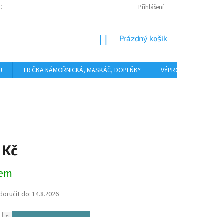
CHODNÍ PODMÍNKY
NAPIŠTE NÁM
Přihlášení
NÁKUPNÍ
Prázdný košík
KOŠÍK
J
TRIČKA NÁMOŘNICKÁ, MASKÁČ, DOPLŇKY
VÝPRODEJ
Č
 Kč
dem
oručit do:
14.8.2026