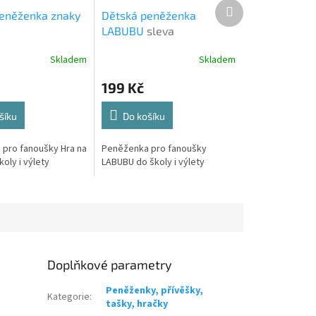
Další
eněženka znaky
Dětská peněženka
produkt
LABUBU
sleva
Skladem
Skladem
199 Kč
šíku
Do košíku
pro fanoušky Hra na
Peněženka pro fanoušky
koly i výlety
LABUBU do školy i výlety
Doplňkové parametry
Peněženky, přívěšky,
Kategorie
:
tašky, hračky