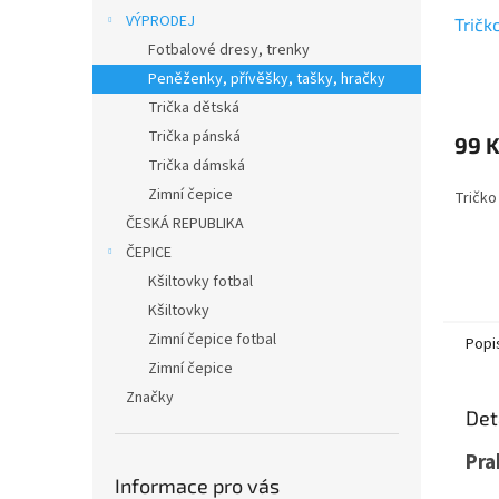
VÝPRODEJ
Tričk
Fotbalové dresy, trenky
Peněženky, přívěšky, tašky, hračky
Trička dětská
Trička pánská
99 
Trička dámská
Zimní čepice
Tričko
ČESKÁ REPUBLIKA
ČEPICE
Kšiltovky fotbal
Kšiltovky
Zimní čepice fotbal
Popi
Zimní čepice
Značky
Det
Pra
Informace pro vás