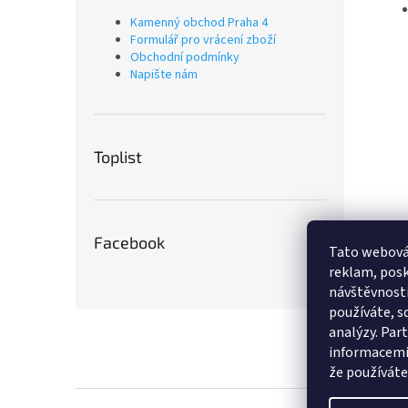
Kamenný obchod Praha 4
Formulář pro vrácení zboží
Obchodní podmínky
Napište nám
Toplist
Facebook
Tato webová
reklam, posk
návštěvnosti
používáte, sd
Z
analýzy. Par
á
informacemi,
p
že používáte 
a
t