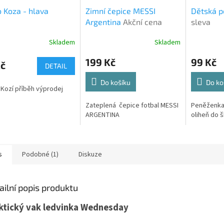
o Koza - hlava
Zimní čepice MESSI
Dětská p
Argentina
Akční cena
sleva
Skladem
Skladem
199 Kč
99 Kč
Kč
DETAIL
Do košíku
Do ko
 Kozí příběh výprodej
Zateplená čepice fotbal MESSI
Peněženka 
ARGENTINA
oliheň do š
s
Podobné (1)
Diskuze
ailní popis produktu
ktický vak ledvinka Wednesday