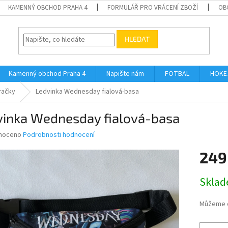
KAMENNÝ OBCHOD PRAHA 4
FORMULÁŘ PRO VRÁCENÍ ZBOŽÍ
OB
HLEDAT
Kamenný obchod Praha 4
Napište nám
FOTBAL
HOKE
račky
Ledvinka Wednesday fialová-basa
vinka Wednesday fialová-basa
né
noceno
Podrobnosti hodnocení
ní
249
u
Měrná
Skla
cena:
ek.
Můžeme d