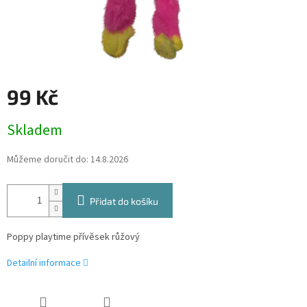
99 Kč
Měrná
Skladem
cena:
Můžeme doručit do:
14.8.2026
Přidat do košíku
Poppy playtime přívěsek růžový
Detailní informace