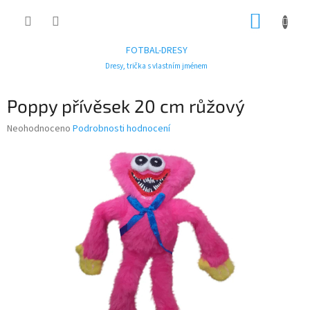
Přejít
NÁKUP
na
obsah
KOŠÍK
FOTBAL-DRESY
Dresy, trička s vlastním jménem
Poppy přívěsek 20 cm růžový
Průměrné
Neohodnoceno
Podrobnosti hodnocení
hodnocení
produktu
je
0,0
z
5
hvězdiček.