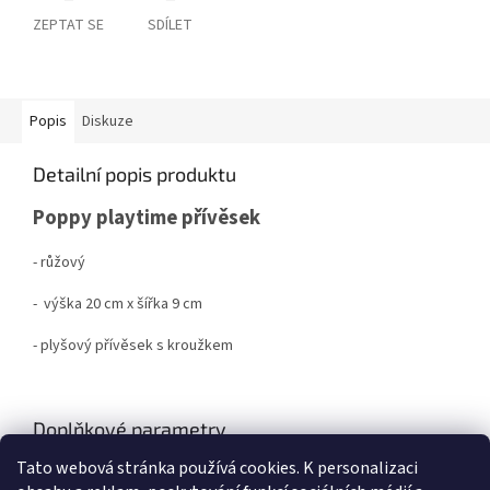
ZEPTAT SE
SDÍLET
Popis
Diskuze
Detailní popis produktu
Poppy playtime přívěsek
- růžový
- výška 20 cm x šířka 9 cm
- plyšový přívěsek s kroužkem
Doplňkové parametry
Tato webová stránka používá cookies.
K personalizaci
Kategorie
:
Peněženky, přívěšky, tašky, hračky