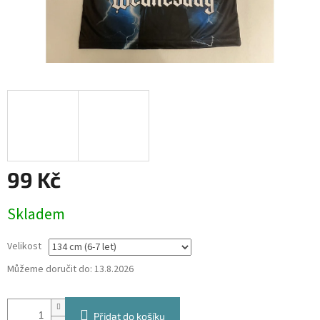
99 Kč
Měrná
Skladem
cena:
Velikost
Můžeme doručit do:
13.8.2026
Přidat do košíku