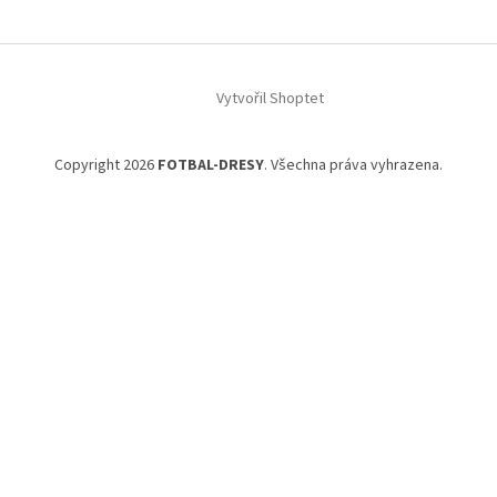
p
a
t
í
Vytvořil Shoptet
Copyright 2026
FOTBAL-DRESY
. Všechna práva vyhrazena.