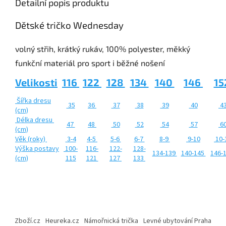
Detailní popis produktu
Dětské tričko Wednesday
volný střih, krátký rukáv, 100% polyester, měkký
funkční materiál pro sport i běžné nošení
Velikosti
116
122
128
134
140
146
15
Šířka dresu
35
36
37
38
39
40
4
(cm)
Délka dresu
47
48
50
52
54
57
6
(cm)
Věk (roky)
3-4
4-5
5-6
6-7
8-9
9-10
10-
Výška postavy
100-
116-
122-
128-
134-139
140-145
146-
(cm)
115
121
127
133
Z
á
Zboží.cz
Heureka.cz
Námořnická trička
Levné ubytování Praha