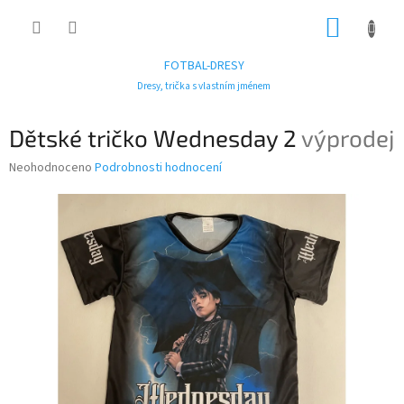
Přejít
NÁKUP
na
obsah
KOŠÍK
FOTBAL-DRESY
Dresy, trička s vlastním jménem
Dětské tričko Wednesday 2
výprodej
Průměrné
Neohodnoceno
Podrobnosti hodnocení
hodnocení
produktu
je
0,0
z
5
hvězdiček.