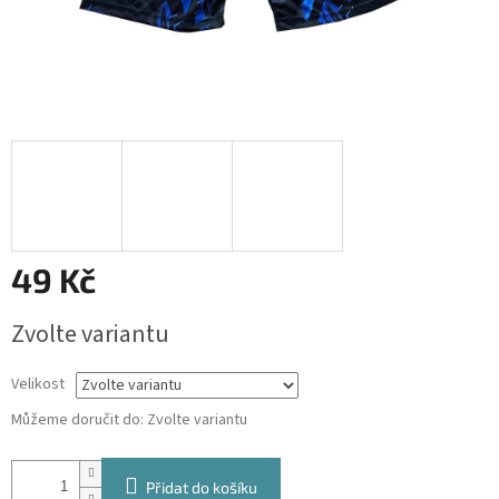
49 Kč
Měrná
Zvolte variantu
cena:
Velikost
Můžeme doručit do:
Zvolte variantu
Přidat do košíku