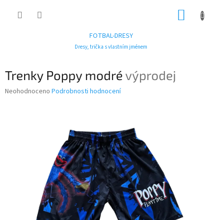
Přejít
NÁKUP
na
obsah
KOŠÍK
FOTBAL-DRESY
Dresy, trička s vlastním jménem
Trenky Poppy modré
výprodej
Průměrné
Neohodnoceno
Podrobnosti hodnocení
hodnocení
produktu
je
0,0
z
5
hvězdiček.