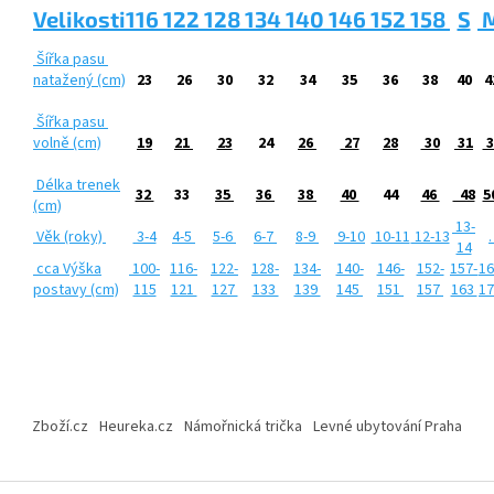
Velikosti
116
122
128
134
140
146
152
158
S
Šířka pasu
natažený
(cm)
23
26
30
32
34
35
36
38
40
4
Šířka pasu
volně
(cm)
19
21
23
24
26
27
28
30
31
3
Délka trenek
32
33
35
36
38
40
44
46
48
5
(cm)
13-
Věk (roky)
3-4
4-5
5-6
6-7
8-9
9-10
10-11
12-13
14
cca Výška
100-
116-
122-
128-
134-
140-
146-
152-
157-
16
postavy (cm)
115
121
127
133
139
145
151
157
163
1
Z
á
Zboží.cz
Heureka.cz
Námořnická trička
Levné ubytování Praha
p
a
t