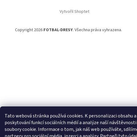
í
Vytvořil Shoptet
Copyright 2026
FOTBAL-DRESY
. Všechna práva vyhrazena.
Tato webová stránka používá cookies.
K personalizaci obsahu a
poskytování funkcí sociálních médií a analýze naší návštěvnost
soubory cookie. Informace o tom, jak náš web používáte, sdílím
partnery pro sociální média, inzerci a analýzy. Partneři tyto úd