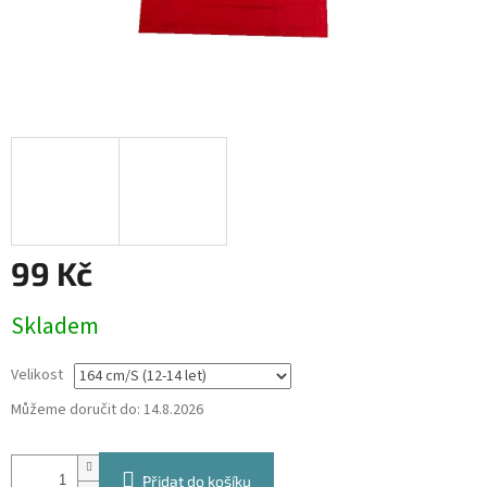
99 Kč
Měrná
Skladem
cena:
Velikost
Můžeme doručit do:
14.8.2026
Přidat do košíku