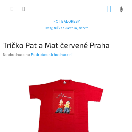
Přejít
NÁKUP
na
obsah
KOŠÍK
FOTBAL-DRESY
Dresy, trička s vlastním jménem
Tričko Pat a Mat červené Praha
Průměrné
Neohodnoceno
Podrobnosti hodnocení
hodnocení
produktu
je
0,0
z
5
hvězdiček.