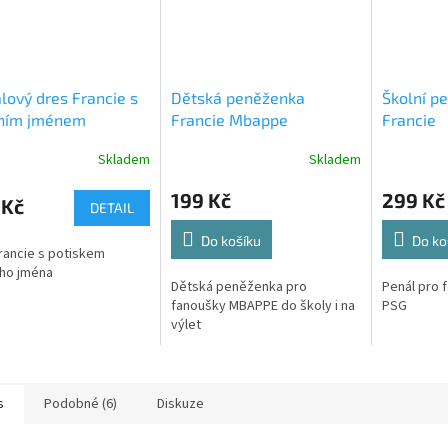
lový dres Francie s
Dětská peněženka
Školní p
tním jménem
Francie Mbappe
Francie
Skladem
Skladem
199 Kč
299 Kč
 Kč
DETAIL
Do košíku
Do ko
rancie s potiskem
ího jména
Dětská peněženka pro
Penál pro
fanoušky MBAPPE do školy i na
PSG
výlet
s
Podobné (6)
Diskuze