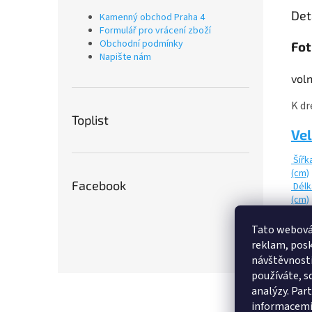
Det
Kamenný obchod Praha 4
Formulář pro vrácení zboží
Obchodní podmínky
Fot
Napište nám
voln
K dr
Toplist
Vel
Šířk
(cm)
Facebook
Délk
(cm)
Věk 
Výšk
Tato webová
(cm)
reklam, posk
návštěvnosti
používáte, sd
Z
analýzy. Par
á
informacemi,
p