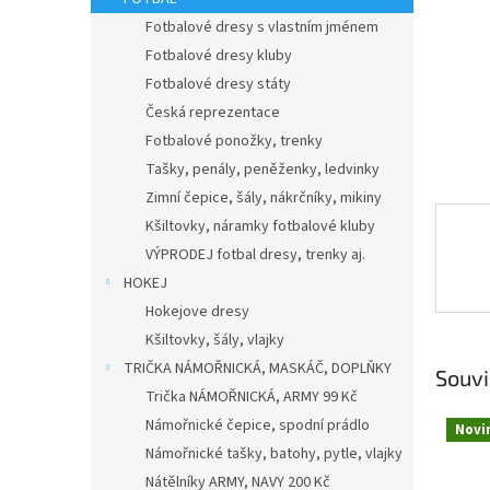
n
e
Fotbalové dresy s vlastním jménem
l
Fotbalové dresy kluby
Fotbalové dresy státy
Česká reprezentace
Fotbalové ponožky, trenky
Tašky, penály, peněženky, ledvinky
Zimní čepice, šály, nákrčníky, mikiny
Kšiltovky, náramky fotbalové kluby
VÝPRODEJ fotbal dresy, trenky aj.
HOKEJ
Hokejove dresy
Kšiltovky, šály, vlajky
TRIČKA NÁMOŘNICKÁ, MASKÁČ, DOPLŇKY
Souvi
Trička NÁMOŘNICKÁ, ARMY 99 Kč
Námořnické čepice, spodní prádlo
Novi
Námořnické tašky, batohy, pytle, vlajky
Nátělníky ARMY, NAVY 200 Kč