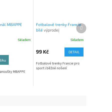
enál MBAPPE
Fotbalové trenky Francie
Další
bílé
výprodej
produkt
Skladem
Skladem
99 Kč
DETAIL
šíku
Fotbalové trenky Francie pro
sport i běžné nošení
 fanoušky MBAPPE