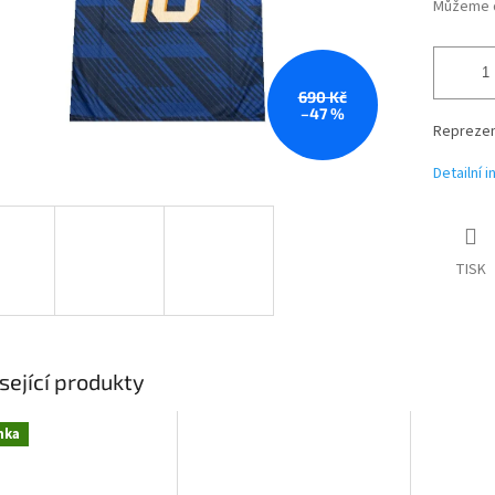
Můžeme d
690 Kč
–47 %
Reprezen
Detailní 
TISK
sející produkty
nka