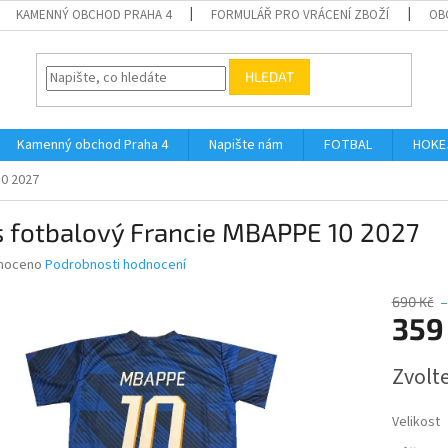
KAMENNÝ OBCHOD PRAHA 4
FORMULÁŘ PRO VRÁCENÍ ZBOŽÍ
OB
HLEDAT
Kamenný obchod Praha 4
Napište nám
FOTBAL
HOKE
10 2027
s fotbalový Francie MBAPPE 10 2027
né
noceno
Podrobnosti hodnocení
ní
u
690 Kč
–
359
Měrná
Zvolt
cena:
ek.
Velikost