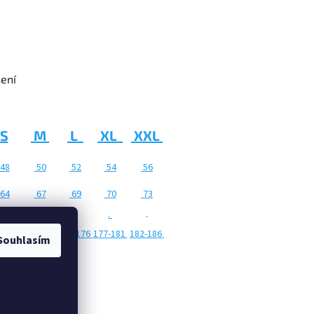
šení
S
M
L
XL
XXL
48
50
52
54
56
64
67
69
70
73
3-14
.
.
.
.
7-163
164-170
171-176
177-181
182-186
Souhlasím