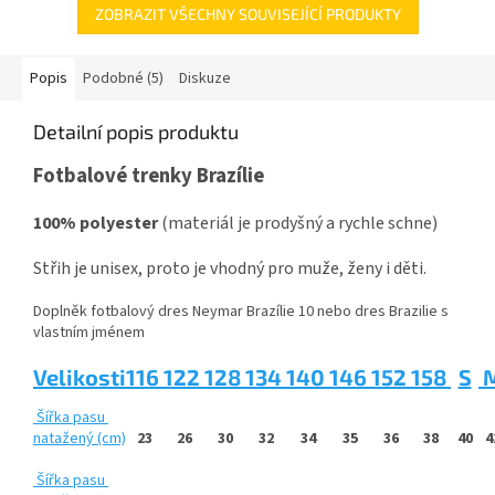
ZOBRAZIT VŠECHNY SOUVISEJÍCÍ PRODUKTY
Popis
Podobné (5)
Diskuze
Detailní popis produktu
Fotbalové
trenky Brazílie
100% polyester
(materiál je prodyšný a rychle schne)
Střih je unisex, proto je vhodný pro muže, ženy i děti.
Doplněk fotbalový dres Neymar Brazílie 10 nebo dres Brazilie s
vlastním jménem
Velikosti
116
122
128
134
140
146
152
158
S
Šířka pasu
natažený
(cm)
23
26
30
32
34
35
36
38
40
4
Šířka pasu