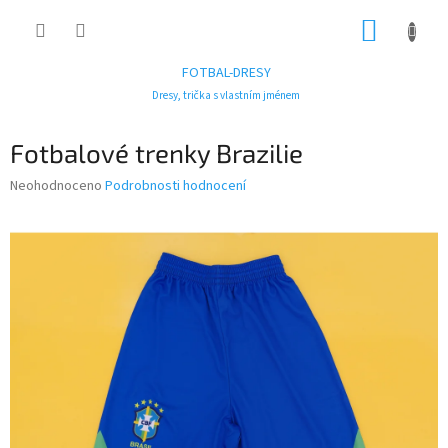
Přejít
NÁKUP
na
obsah
KOŠÍK
FOTBAL-DRESY
Dresy, trička s vlastním jménem
Fotbalové trenky Brazilie
Průměrné
Neohodnoceno
Podrobnosti hodnocení
hodnocení
produktu
je
0,0
z
5
hvězdiček.