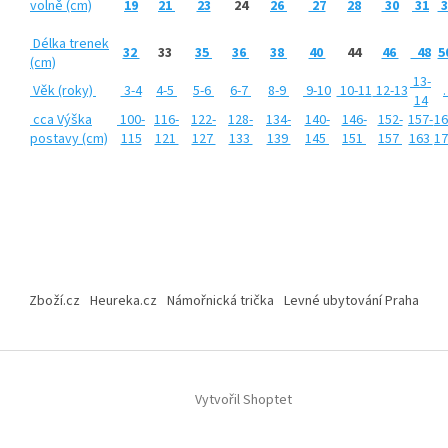
volně
(cm)
19
21
23
24
26
27
28
30
31
3
Délka trenek
32
33
35
36
38
40
44
46
48
5
(cm)
13-
Věk (roky)
3-4
4-5
5-6
6-7
8-9
9-10
10-11
12-13
14
cca Výška
100-
116-
122-
128-
134-
140-
146-
152-
157-
16
postavy (cm)
115
121
127
133
139
145
151
157
163
1
Z
á
Zboží.cz
Heureka.cz
Námořnická trička
Levné ubytování Praha
p
a
t
í
Vytvořil Shoptet