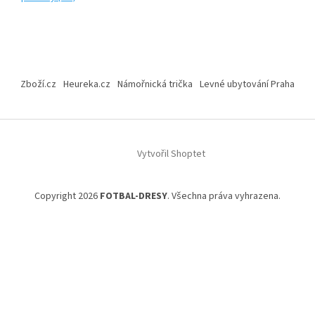
Z
á
Zboží.cz
Heureka.cz
Námořnická trička
Levné ubytování Praha
p
a
t
í
Vytvořil Shoptet
Copyright 2026
FOTBAL-DRESY
. Všechna práva vyhrazena.