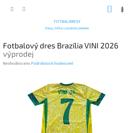
Přejít
NÁKUP
na
obsah
KOŠÍK
FOTBAL-DRESY
Dresy, trička s vlastním jménem
Fotbalový dres Brazília VINI 2026
výprodej
Průměrné
Neohodnoceno
Podrobnosti hodnocení
hodnocení
produktu
je
0,0
z
5
hvězdiček.