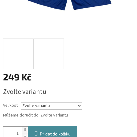
249 Kč
Měrná
Zvolte variantu
cena:
Velikost
Můžeme doručit do:
Zvolte variantu
Přidat do košíku