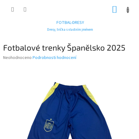
Přejít
NÁKUP
na
obsah
KOŠÍK
FOTBAL-DRESY
Dresy, trička s vlastním jménem
Fotbalové trenky Španělsko 2025
Průměrné
Neohodnoceno
Podrobnosti hodnocení
hodnocení
produktu
je
0,0
z
5
hvězdiček.