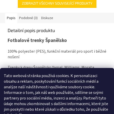
ZOBRAZIT VŠECHNY SOUVISEJÍCÍ PRODUKTY
Popis
Podobné (3)
Diskuze
Detailní popis produktu
Fotbalové trenky Španělsko
100% polyester (PES), funkční materiál pro sport i běžné
nošení
Trenky k dresu Španělsko Yamal, Williams, Morata
Tato webová stránka používá cookies.
K personalizaci
obsahu a reklam, poskytování funkcí sociálních médií a
analýze naší návštěvnosti využíváme soubory cookie.
Informace o tom, jak náš web používáte, sdílíme se svými
Z
partnery pro sociální média, inzerci a analýzy. Partneři tyto
á
údaje mohou zkombinovat s dalšími informacemi, které jste
Zboží.cz
Heureka.cz
Námořnická trička
Levné ubytování Praha
p
jim poskytli nebo které získali v důsledku toho, že používáte
a