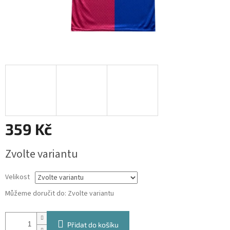
359 Kč
Měrná
Zvolte variantu
cena:
Velikost
Můžeme doručit do:
Zvolte variantu
Přidat do košíku