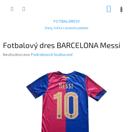
Přejít
NÁKUP
na
obsah
KOŠÍK
FOTBAL-DRESY
Dresy, trička s vlastním jménem
Fotbalový dres BARCELONA Messi
Průměrné
Neohodnoceno
Podrobnosti hodnocení
hodnocení
produktu
je
0,0
z
5
hvězdiček.