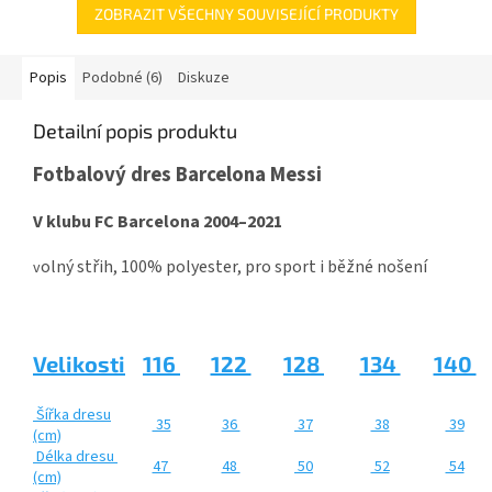
ZOBRAZIT VŠECHNY SOUVISEJÍCÍ PRODUKTY
Popis
Podobné (6)
Diskuze
Detailní popis produktu
Fotbalový dres Barcelona Messi
V klubu FC Barcelona 2004–2021
olný střih, 100% polyester, pro sport i běžné nošení
v
Velikosti
116
122
128
134
140
Šířka dresu
35
36
37
38
39
(cm)
Délka dresu
47
48
50
52
54
(cm)