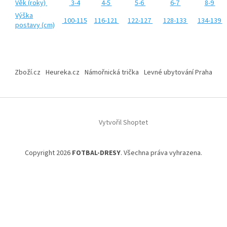
Věk (roky)
3-4
4-5
5-6
6-7
8-9
Výška
100-115
116-121
122-127
128-133
134-139
postavy (cm)
Z
á
Zboží.cz
Heureka.cz
Námořnická trička
Levné ubytování Praha
p
a
t
í
Vytvořil Shoptet
Copyright 2026
FOTBAL-DRESY
. Všechna práva vyhrazena.