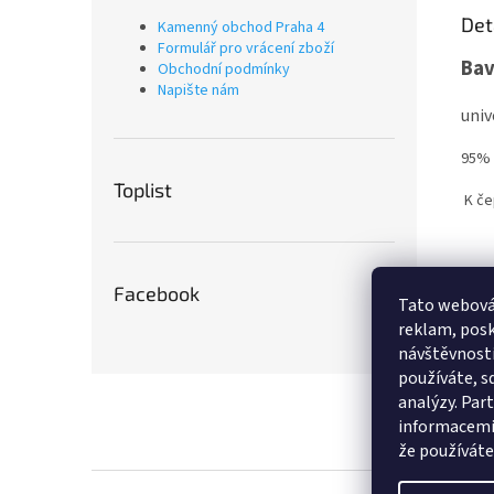
Det
Kamenný obchod Praha 4
Formulář pro vrácení zboží
Bav
Obchodní podmínky
Napište nám
univ
95% 
Toplist
K če
Facebook
Tato webová
reklam, posk
návštěvnosti
používáte, sd
Z
analýzy. Par
á
informacemi,
p
že používáte 
a
t