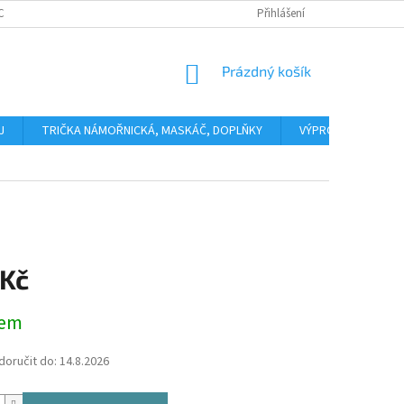
CHODNÍ PODMÍNKY
NAPIŠTE NÁM
Přihlášení
NÁKUPNÍ
Prázdný košík
KOŠÍK
J
TRIČKA NÁMOŘNICKÁ, MASKÁČ, DOPLŇKY
VÝPRODEJ
Č
 Kč
dem
oručit do:
14.8.2026