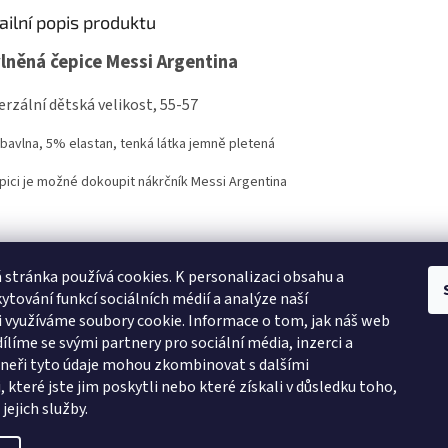
ailní popis produktu
lněná čepice Messi Argentina
erzální dětská velikost, 55-57
bavlna, 5% elastan, tenká látka jemně pletená
pici je možné dokoupit nákrčník Messi Argentina
 stránka používá cookies.
K personalizaci obsahu a
ytování funkcí sociálních médií a analýze naší
 využíváme soubory cookie. Informace o tom, jak náš web
ílíme se svými partnery pro sociální média, inzerci a
tneři tyto údaje mohou zkombinovat s dalšími
Zboží.cz
Heureka.cz
Námořnická trička
Levné ubytování Praha
 které jste jim poskytli nebo které získali v důsledku toho,
jejich služby.