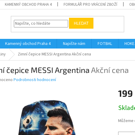
KAMENNÝ OBCHOD PRAHA 4
FORMULÁŘ PRO VRÁCENÍ ZBOŽÍ
OB
HLEDAT
Kamenný obchod Praha 4
Napište nám
FOTBAL
HOKE
kiny
Zimní čepice MESSI Argentina
Akční cena
ní čepice MESSI Argentina
Akční cena
né
noceno
Podrobnosti hodnocení
ní
199
u
Měrná
Skla
cena:
ek.
Můžeme d