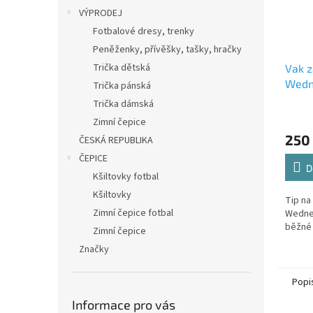
VÝPRODEJ
Fotbalové dresy, trenky
Peněženky, přívěšky, tašky, hračky
Trička dětská
Vak z
Wedn
Trička pánská
Trička dámská
Zimní čepice
250
ČESKÁ REPUBLIKA
ČEPICE
D
Kšiltovky fotbal
Kšiltovky
Tip na
Zimní čepice fotbal
Wednes
běžné
Zimní čepice
Značky
Popi
Informace pro vás