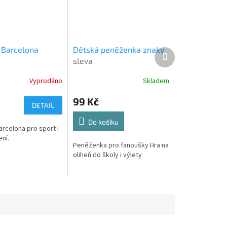
 Barcelona
Dětská peněženka znaky
Další
sleva
produkt
Vyprodáno
Skladem
99 Kč
DETAIL
Do košíku
arcelona pro sport i
ní.
Peněženka pro fanoušky Hra na
oliheň do školy i výlety