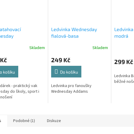
atahovací
Ledvinka Wednesday
Ledvinka
esday
fialová-basa
modrá
Skladem
Skladem
 Kč
249 Kč
299 Kč
o košíku
Do košíku
Ledvinka B
běžné noše
 dárek - praktický vak
Ledvinka pro fanoušky
day do školy, sport i
Wednesday Addams
 nošení
s
Podobné (1)
Diskuze