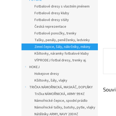
n
e
Fotbalové dresy s vlastním jménem
l
Fotbalové dresy kluby
Fotbalové dresy státy
Česká reprezentace
Fotbalové ponožky, trenky
Tašky, penály, peněženky, ledvinky
Zimní čepice, šály, nákrčníky, mikiny
Kšiltovky, náramky fotbalové kluby
VÝPRODEJ fotbal dresy, trenky aj.
HOKEJ
Hokejove dresy
Kšiltovky, šály, vlajky
TRIČKA NÁMOŘNICKÁ, MASKÁČ, DOPLŇKY
Souvi
Trička NÁMOŘNICKÁ, ARMY 99 Kč
Námořnické čepice, spodní prádlo
Námořnické tašky, batohy, pytle, vlajky
Nátělníky ARMY, NAVY 200 Kč