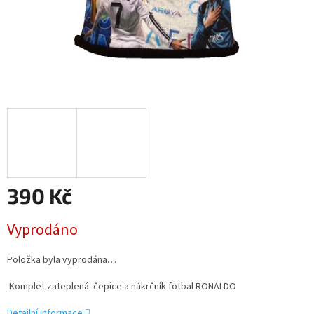
390 Kč
Měrná
Vyprodáno
cena:
Položka byla vyprodána…
Komplet zateplená čepice a nákrčník fotbal RONALDO
Detailní informace