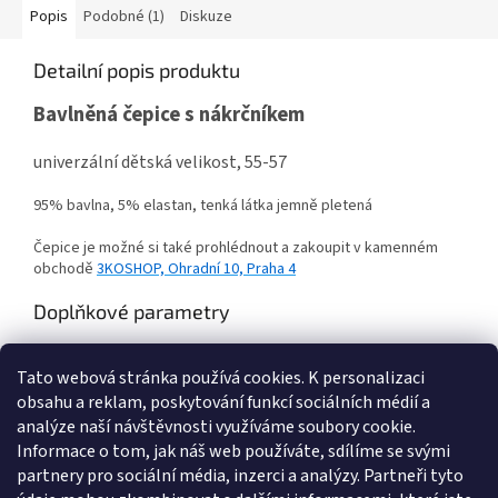
Popis
Podobné (1)
Diskuze
Detailní popis produktu
Bavlněná čepice s nákrčníkem
univerzální dětská velikost, 55-57
95% bavlna, 5% elastan, tenká látka jemně pletená
Čepice je možné si také prohlédnout a zakoupit v kamenném
obchodě
3KOSHOP, Ohradní 10, Praha 4
Doplňkové parametry
Kategorie
:
Zimní čepice, šály, nákrčníky, mikiny
Tato webová stránka používá cookies.
K personalizaci
Hmotnost
:
0.3 kg
obsahu a reklam, poskytování funkcí sociálních médií a
Položka byla vyprodána…
analýze naší návštěvnosti využíváme soubory cookie.
Informace o tom, jak náš web používáte, sdílíme se svými
Z
partnery pro sociální média, inzerci a analýzy. Partneři tyto
á