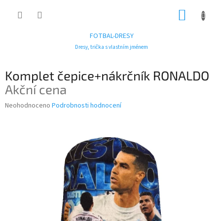
Přejít
NÁKUP
na
obsah
KOŠÍK
FOTBAL-DRESY
Dresy, trička s vlastním jménem
Komplet čepice+nákrčník RONALDO
Akční cena
Průměrné
Neohodnoceno
Podrobnosti hodnocení
hodnocení
produktu
je
0,0
z
5
hvězdiček.